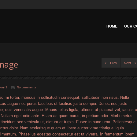
HOME
OUR C
image
←
→
Prev
Next
ory 2
No comments
c mi tortor, rhoncus in sollicitudin consequat, sollicitudin non risus. Nulla
cus augue nec purus faucibus ut facilisis justo semper. Donec nec justo
e, quis venenatis augue. Mauris tellus ligula, ultrices ut placerat vel, iaculis u
. Nullam eget odio ante. Etiam ac quam purus, in pretium odio. Morbi metus
, tincidunt sed vehicula ut, dictum at turpis. Fusce in nunc urna. Pellentesque
uctus dolor. Nam scelerisque quam et libero auctor vitae tristique ligula
imentum. Phasellus egestas consectetur est ut viverra. In fermentum lorem