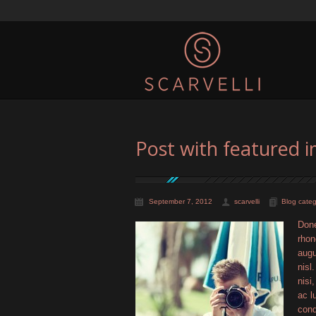
Post with featured 
September 7, 2012
scarvelli
Blog categ
Done
rhon
augu
nisl
nisi
ac l
cond