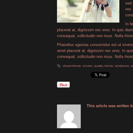
sed 
nec 
cons
In f
placerat at, dignissim nec eros. In quis diam
consequat, sollicitudin non risus. Nulla rho
Phasellus egestas consectetur est ut viverra.
amet placerat at, dignissim nec eros. In quis
consequat, sollicitudin non risus. Nulla rho
dream-theme
,
envato
,
quality
,
theme
,
wordpress
,
w
This article was written b